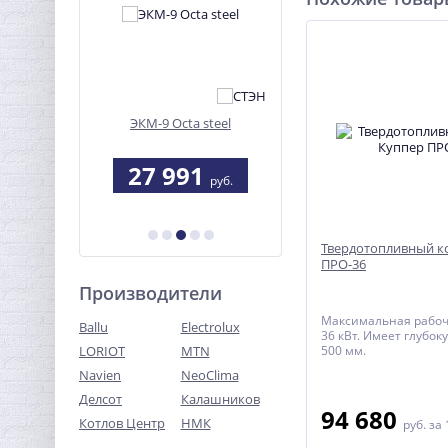
ельная
ЭКМ-9 Octa steel
Мангал "Алтай-9"
а-1
9
27 991
4 079
руб.
руб.
руб.
4 635 руб.
Твердотопливный к
ПРО-36
Производители
Максимальная рабо
Ballu
Electrolux
36 кВт. Имеет глубок
LORIOT
MTN
500 мм.
Navien
NeoClima
Делсот
Калашников
94 680
Котлов Центр
НМК
руб.
за 