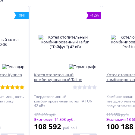
-12%
ХИТ
-12%
Печь отопительная
ТЭН ИЮТЕ 681817.105 (1,5
"Сибирь-ДТ"
кВт, 220 В, н/сталь)
Не указана цена
7 260
руб.
8 250 руб.
отел Куппер
Котел отопительный
Котел отопите
комбинированный Taifun
комбинирован
("Тайфун") 42 кВт
turbo 28 кВт
чая мощность
Твердотопливный
Комбинирован
ую топку
комбинированный котел TAIFUN
твердотопливн
42 кВт
полуавтоматиче
Prof turbo- сери
123 400 руб.
113 850 руб.
применением 
Экономия 14 808 руб.
современных п
Экономия 13 66
технологий и д
108 592
100 18
1
руб.
за 1
решений.