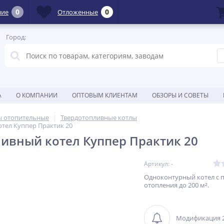
0
0
ние
Отложенные
Город:
А
О КОМПАНИИ
ОПТОВЫМ КЛИЕНТАМ
ОБЗОРЫ И СОВЕТЫ
ы отопительные
Твердотопливные котлы
тел Куппер Практик 20
ивный котел Куппер Практик 20
Артикул: -
Одноконтурный котел с
отопления до 200 м².
Модификация 2