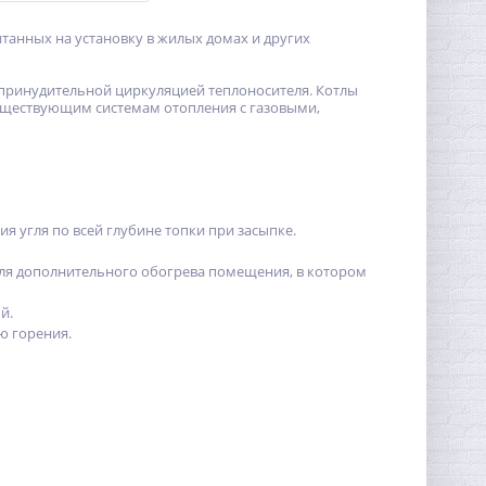
танных на установку в жилых домах и других
с принудительной циркуляцией теплоносителя. Котлы
существующим системам отопления с газовыми,
я угля по всей глубине топки при засыпке.
я дополнительного обогрева помещения, в котором
й.
ю горения.