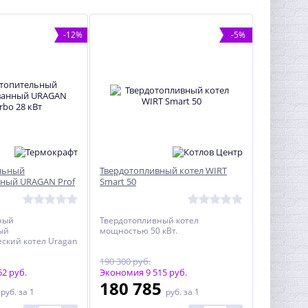
-12%
-5%
льный
Твердотопливный котел WIRT
ный URAGAN Prof
Smart 50
ный
Твердотопливный котел
ый
мощностью 50 кВт.
ский котел Uragan
и создан с
190 300 руб.
самых
рогрессивных
2 руб.
Экономия 9 515 руб.
изайнерских
8
180 785
руб.
за 1
руб.
за 1