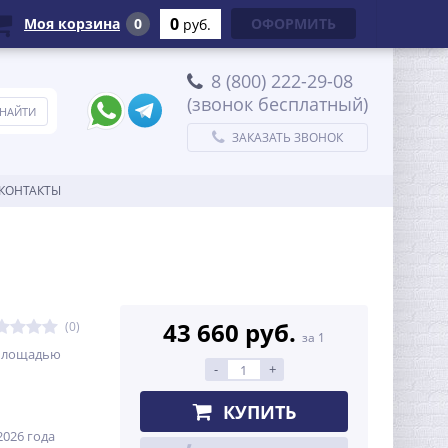
0
Моя корзина
0
ОФОРМИТЬ
руб.
8 (800) 222-29-08
(звонок бесплатный)
ЗАКАЗАТЬ ЗВОНОК
КОНТАКТЫ
43 660 руб.
(0)
за 1
 площадью
-
+
КУПИТЬ
026 года