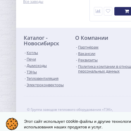
Все заводы
Каталог -
О Компании
Новосибирск
Партнёрам
Котлы
Вакансии
Печи
Реквизиты
Дымоходы
Политика компании в отно
персональных данных
ТЭНы
Тепловентиляция
Электроконвекторы
© Группа заводов теплового оборудования «ТЭК»,
ИП "Коваленко", 2016-2026
630073, г. Новосибирск, проспект Карла Маркса, д.57, офис 
Этот сайт использует cookie-файлы и другие технолог
Телефон:
8 800 222-29-08
использования наших продуктов и услуг.