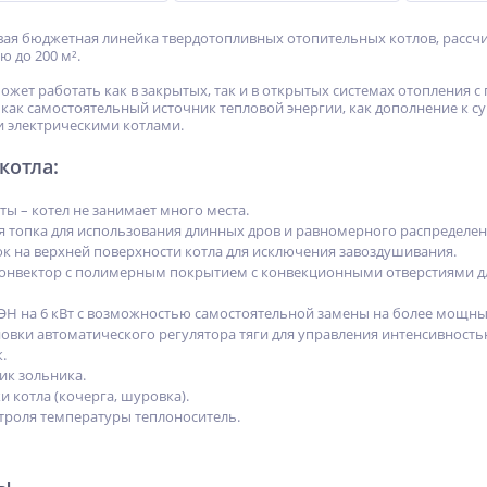
вая бюджетная линейка твердотопливных отопительных котлов, рассчи
 до 200 м².
может работать как в закрытых, так и в открытых системах отопления 
 как самостоятельный источник тепловой энергии, как дополнение к 
 электрическими котлами.
котла
:
ы – котел не занимает много места.
я топка для использования длинных дров и равномерного распределени
 на верхней поверхности котла для исключения завоздушивания.
онвектор с полимерным покрытием с конвекционными отверстиями дл
ЭН на 6 кВт с возможностью самостоятельной замены на более мощны
овки автоматического регулятора тяги для управления интенсивность
.
ик зольника.
и котла (кочерга, шуровка).
троля температуры теплоноситель.
NEW
-12%
%
ХИТ
ры