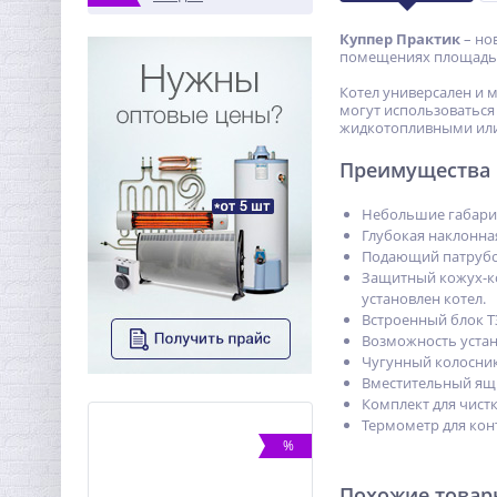
Куппер Практик
– но
помещениях площадью
Котел универсален и 
могут использоваться
жидкотопливными или
Преимущества 
Небольшие габарит
Глубокая наклонна
Подающий патрубок
Защитный кожух-к
установлен котел.
Встроенный блок Т
Возможность устан
Чугунный колосник
Вместительный ящ
Комплект для чистк
Термометр для кон
ХИТ
%
%
Похожие това