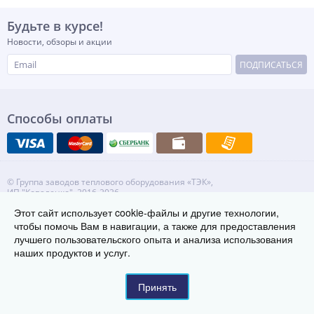
Будьте в курсе!
Новости, обзоры и акции
ПОДПИСАТЬСЯ
Способы оплаты
© Группа заводов теплового оборудования «ТЭК»,
ИП "Коваленко", 2016-2026
630073, г. Новосибирск, проспект Карла Маркса, д.57, офис 510/1
Этот сайт использует cookie-файлы и другие технологии,
Телефон:
8 800 222-29-08
чтобы помочь Вам в навигации, а также для предоставления
Контакты
Карта сайта
лучшего пользовательского опыта и анализа использования
наших продуктов и услуг.
Принять