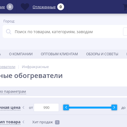
0
0
ние
Отложенные
Город:
А
О КОМПАНИИ
ОПТОВЫМ КЛИЕНТАМ
ОБЗОРЫ И СОВЕТЫ
реватели
Инфракрасные
ные обогреватели
по параметрам
чная цена
от
до
ип товара
Хит продаж
1