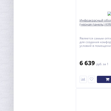
Инфракрасный обог
(черная панель) KIR
Является самым оп
для создания комфо
условий в помещения
находятся люди.
6 639
руб.
за 1