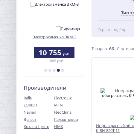
Тип т
Скрыть подбор
ельная
Электрокаменка ЭКМ-3
Регулятор тяги Regulus 
ДТ"
Товаров:
66
Сортиро
0
10 755
3 813
руб.
руб.
руб.
11 088 руб.
4 100 руб.
Производители
Ballu
Electrolux
LORIOT
MTN
Navien
NeoClima
Делсот
Калашников
Инфракрасный обог
Котлов Центр
НМК
KIRH-E20T-11