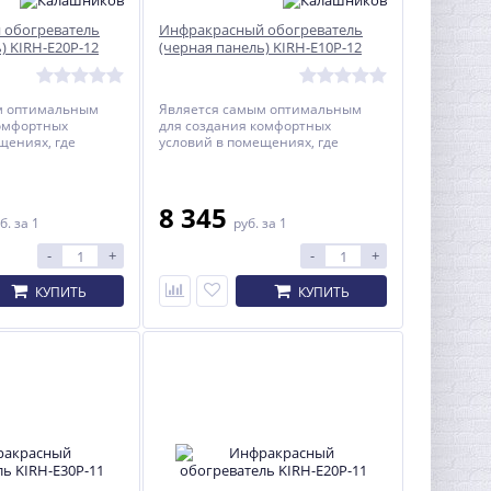
 обогреватель
Инфракрасный обогреватель
) KIRH-E20P-12
(черная панель) KIRH-E10P-12
м оптимальным
Является самым оптимальным
комфортных
для создания комфортных
щениях, где
условий в помещениях, где
.
находятся люди.
8 345
б.
за 1
руб.
за 1
-
+
-
+
КУПИТЬ
КУПИТЬ