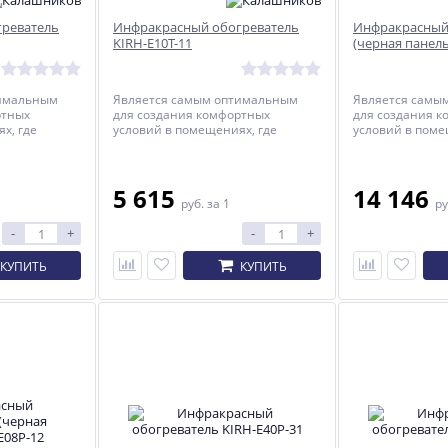
реватель
Инфракрасный обогреватель
Инфракрасный
KIRH-E10T-11
(черная панель
тимальным
Является самым оптимальным
Является самы
ртных
для создания комфортных
для создания 
х, где
условий в помещениях, где
условий в поме
находятся люди.
находятся люди
5 615
14 146
руб.
за 1
ру
-
+
-
+
КУПИТЬ
КУПИТЬ