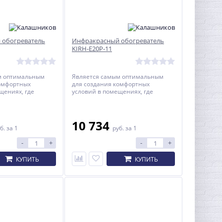
 обогреватель
Инфракрасный обогреватель
KIRH-E20P-11
м оптимальным
Является самым оптимальным
комфортных
для создания комфортных
щениях, где
условий в помещениях, где
.
находятся люди.
10 734
б.
за 1
руб.
за 1
-
+
-
+
КУПИТЬ
КУПИТЬ