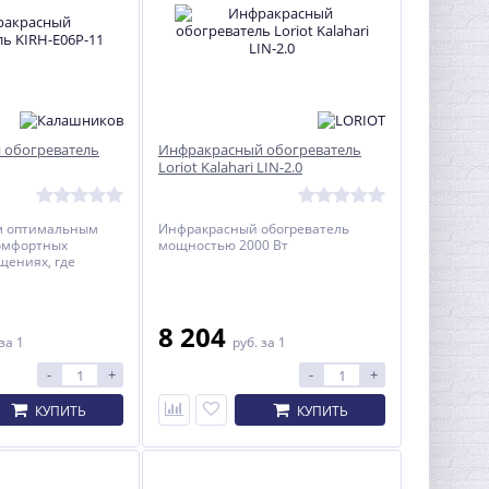
 обогреватель
Инфракрасный обогреватель
Loriot Kalahari LIN-2.0
м оптимальным
Инфракрасный обогреватель
комфортных
мощностью 2000 Вт
щениях, где
.
8 204
за 1
руб.
за 1
-
+
-
+
КУПИТЬ
КУПИТЬ