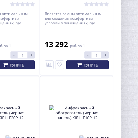
м оптимальным
Является самым оптимальным
комфортных
для создания комфортных
щениях, где
условий в помещениях, где
.
находятся люди.
13 292
б.
за 1
руб.
за 1
-
+
-
+
КУПИТЬ
КУПИТЬ