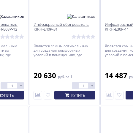
реватель
Инфракрасный обогреватель
Инфракрасный
H-E08P-12
KIRH-E40P-31
KIRH-E30P-11
тимальным
Является самым оптимальным
Является самы
ртных
для создания комфортных
для создания 
х, где
условий в помещениях, где
условий в поме
находятся люди.
находятся люди
20 630
14 487
руб.
за 1
ру
-
+
-
+
КУПИТЬ
КУПИТЬ