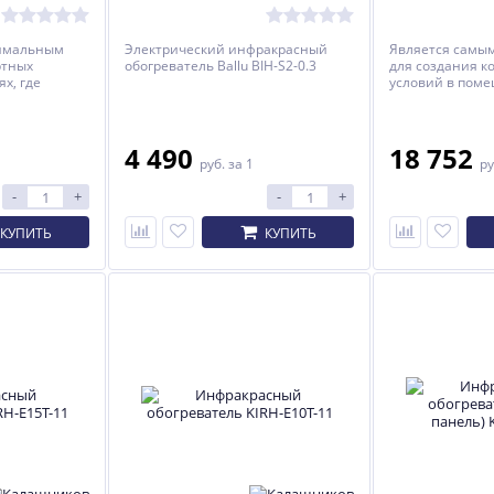
тимальным
Электрический инфракрасный
Является самы
ртных
обогреватель Ballu BIH-S2-0.3
для создания 
х, где
условий в поме
находятся люди
4 490
18 752
руб.
за 1
ру
-
+
-
+
КУПИТЬ
КУПИТЬ