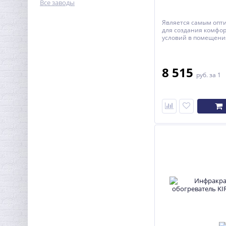
Все заводы
Является самым оп
для создания комфо
условий в помещения
находятся люди.
8 515
руб.
за 1