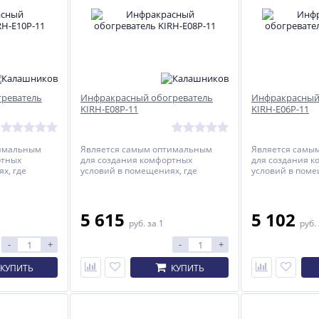
реватель
Инфракрасный обогреватель
Инфракрасный
KIRH-E08P-11
KIRH-E06P-11
тимальным
Является самым оптимальным
Является самы
ртных
для создания комфортных
для создания 
х, где
условий в помещениях, где
условий в поме
находятся люди.
находятся люди
5 615
5 102
руб.
за 1
руб.
-
+
-
+
КУПИТЬ
КУПИТЬ