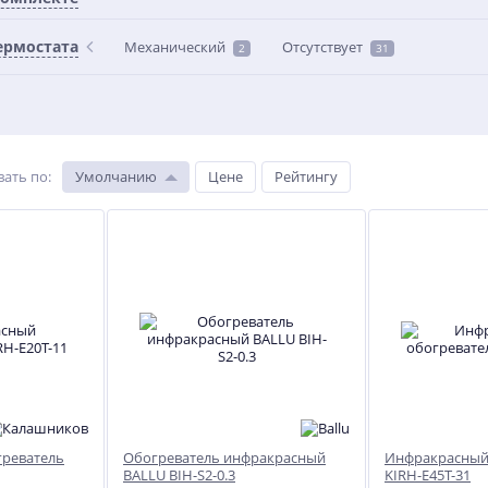
ермостата
Механический
Отсутствует
2
31
RT4
Печь отопительная
Смуглянка-1
вать по
:
Умолчанию
Цене
Рейтингу
6 179
руб.
реватель
Обогреватель инфракрасный
Инфракрасный
BALLU BIH-S2-0.3
KIRH-E45T-31