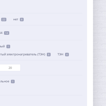
нет
22
8
54
14
ный
1
тый электронагреватель (ТЭН)
ТЭН
8
4
льное
1