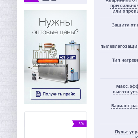
при сильно
или опрок
Защита от 
пылевлагозащи
Тип нагрев
Макс. эф
высота уст
Вариант р
%
-3%
Пульт упр
к