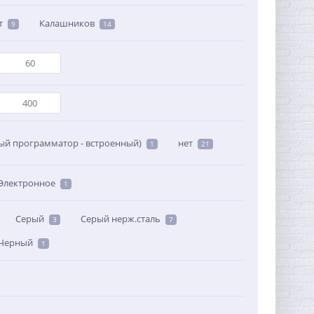
т
Калашников
9
14
ый программатор - встроенный)
нет
1
21
Электронное
1
Серый
Серый нерж.сталь
3
7
Черный
1