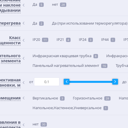
Да
нет
м наклоне
5
28
идывании
перегрева
Да
Да (при использовании терморегулятора)
2
Класс
IP20
IP21
IP24
IP44
IP
11
4
3
1
щенности
ательного
Инфракрасная кварцевая трубка
Инфракрас
8
элемента
Панельный нагревательный элемент
Трубча
16
фективная
от
до
ановки, м
азмещения
Вертикальное
Горизонтальное
Напо
3
28
Напольное,Настенное,Универсальное
1
ХИТ
ХИТ
-7%
%
авления в
нет
30
омплекте