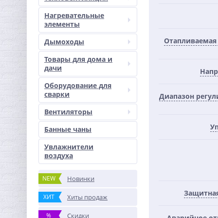
Нагревательные
элементы
Отапливаемая
Дымоходы
Товары для дома и
дачи
Напр
Оборудование для
сварки
Диапазон регул
Вентиляторы
У
Банные чаны
Увлажнители
воздуха
NEW
Новинки
Защитна
ХИТ
Хиты продаж
%
Скидки
Аварийное о