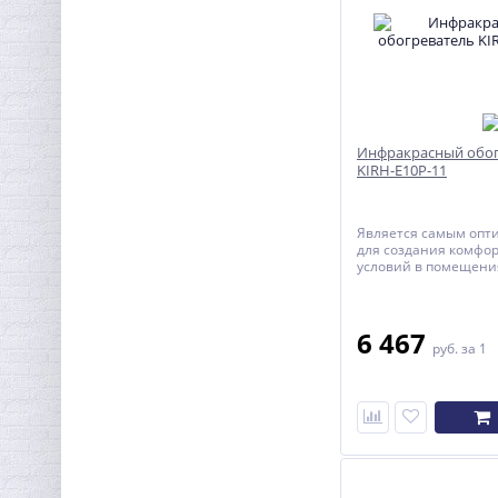
Инфракрасный обог
KIRH-E10P-11
Является самым оп
для создания комфо
условий в помещения
находятся люди.
6 467
руб.
за 1