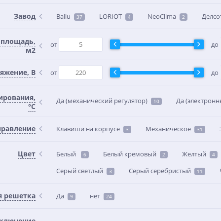
Завод
Ballu
LORIOT
NeoClima
Делсо
37
4
2
 площадь,
от
до
м2
яжение, В
от
до
ирования,
Да (механический регулятор)
Да (электронн
10
°C
правление
Клавиши на корпусе
Механическое
3
31
Цвет
Белый
Белый кремовый
Желтый
6
2
4
Серый светлый
Серый серебристый
3
11
я решетка
Да
нет
9
24
тключение