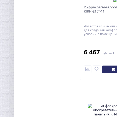
Инфракрасный обог
KIRH-E15T-11
Является самым оп
для создания комфо
условий в помещения
находятся люди.
6 467
руб.
за 1