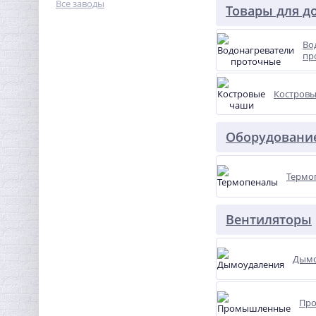
Все заводы
Товары для д
Во
пр
Костров
Оборудование
Термо
Вентиляторы
Дымо
Пр