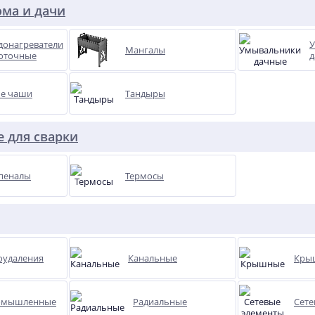
ома и дачи
донагреватели
У
Мангалы
оточные
д
ые чаши
Тандыры
 для сварки
пеналы
Термосы
удаления
Канальные
Кры
омышленные
Радиальные
Сете