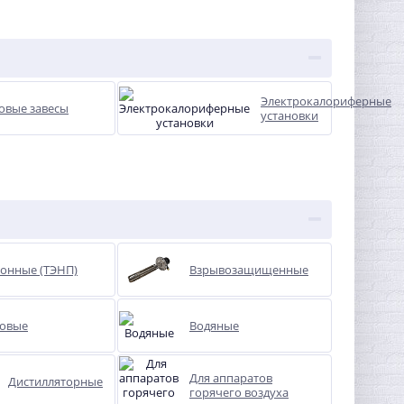
Элeктрoкaлoрифeрные
овые завесы
установки
онные (ТЭНП)
Взрывозащищенные
ковые
Водяные
Для аппаратов
Дистилляторные
горячего воздуха