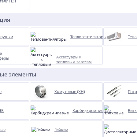
тели ПЭТ
яция
 пушки
Тепловентиляторы
Тепл
е
Аксессуары к
феры
тепловым завесам
ные элементы
е
Хомутовые (ХН)
Патр
НБ
Карбидкремниевые
Вит
ХИТ
ХИТ
ные
Гибкие
-12%
%