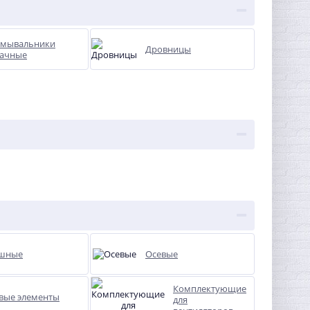
мывальники
Дровницы
ачные
шные
Осевые
Комплектующие
вые элементы
для