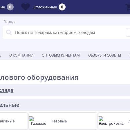
0
0
ние
Отложенные
Город:
А
О КОМПАНИИ
ОПТОВЫМ КЛИЕНТАМ
ОБЗОРЫ И СОВЕТЫ
плового оборудования
клада
тельные
пливные
Газовые