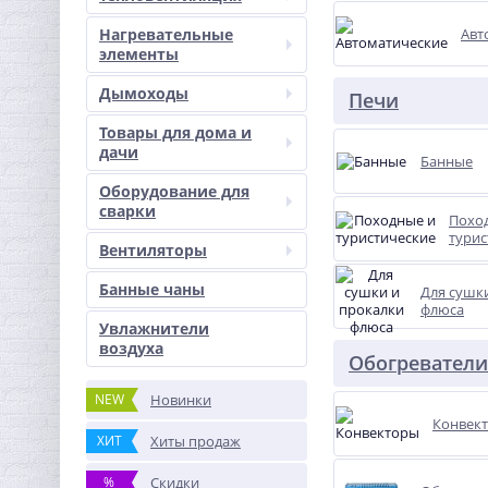
Нагревательные
Авт
элементы
Дымоходы
Печи
Товары для дома и
дачи
Банные
Оборудование для
сварки
Похо
турис
Вентиляторы
Банные чаны
Для сушк
флюса
Увлажнители
воздуха
Обогреватели
NEW
Новинки
Конвек
ХИТ
Хиты продаж
%
Скидки