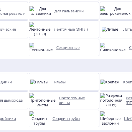
я
Для гальваники
донагревателя
мические
Ленточные (ЭНГЛ)
Лит
ел
Печь ZOLKA для сжигания
т
мусора
Секционные
С
20 970
руб.
одники
Гильзы
Кре
Притопочные
Ра
ля дымохода
листы
(ПП
тройники
Сэндвич трубы
Шиб