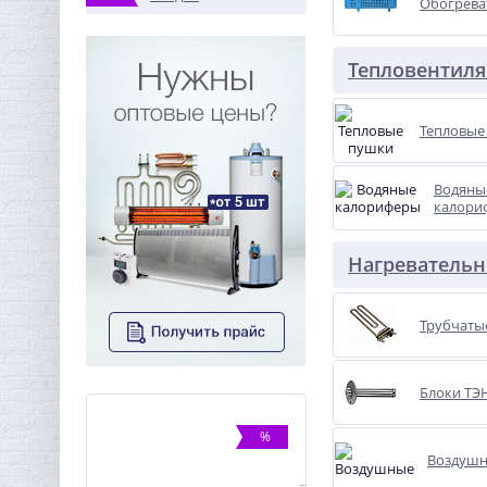
Обогрева
Тепловентил
Тепловые
Водяны
калори
Нагреватель
Трубчаты
Блоки ТЭ
%
ХИТ
Воздуш
%