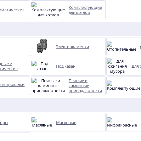
Комплектующие
оматические
для котлов
Электрокаменки
дные и
Под казан
Для 
тические
Печные и
и и прокалки
каминные
принадлежности
торы
Масляные