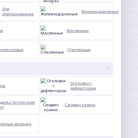
Для
Железнодорожные
электрокаменок
ые
Маслянные
иликоновые
Стеклянные
Оголовки с
пеж
дефлектором
зделка потолочная
Сэндвич колено
У)
ерные заслонки