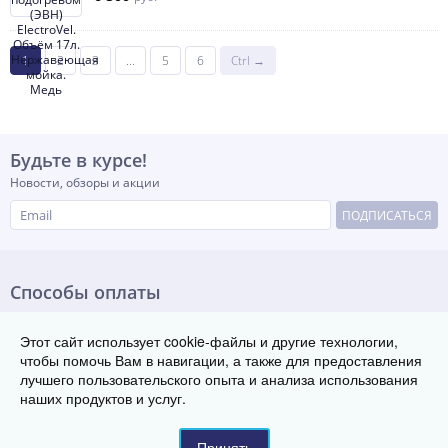
1
2
3
...
5
6
Ctrl →
Будьте в курсе!
Новости, обзоры и акции
ПОДПИСАТЬСЯ
Способы оплаты
Этот сайт использует cookie-файлы и другие технологии,
чтобы помочь Вам в навигации, а также для предоставления
лучшего пользовательского опыта и анализа использования
© Группа заводов теплового оборудования «ТЭК»,
наших продуктов и услуг.
ИП "Коваленко", 2016-2026
630073, г. Новосибирск, проспект Карла Маркса, д.57, офис 510/1
Телефон:
8 800 222-29-08
Принять