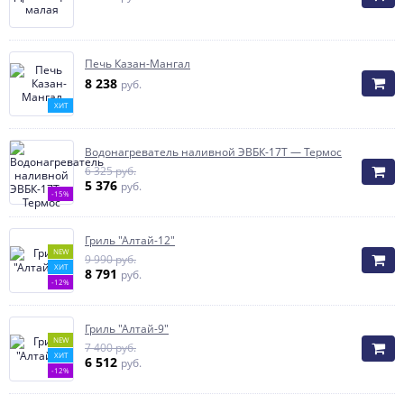
Печь Казан-Мангал
8 238
руб.
ХИТ
Водонагреватель наливной ЭВБК-17Т — Термос
6 325 руб.
5 376
руб.
-15%
Гриль "Алтай-12"
NEW
9 990 руб.
ХИТ
8 791
руб.
-12%
Гриль "Алтай-9"
NEW
7 400 руб.
ХИТ
6 512
руб.
-12%