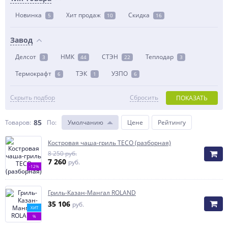
Новинка
Хит продаж
Скидка
5
10
16
Завод
Делсот
НМК
СТЭН
Теплодар
3
44
22
3
Термокрафт
ТЭК
УЗПО
6
1
6
Скрыть подбор
Сбросить
ПОКАЗАТЬ
85
Товаров:
По
:
Умолчанию
Цене
Рейтингу
Костровая чаша-гриль TECO (разборная)
8 250 руб.
7 260
руб.
-12%
Гриль-Казан-Мангал ROLAND
35 106
руб.
ХИТ
%