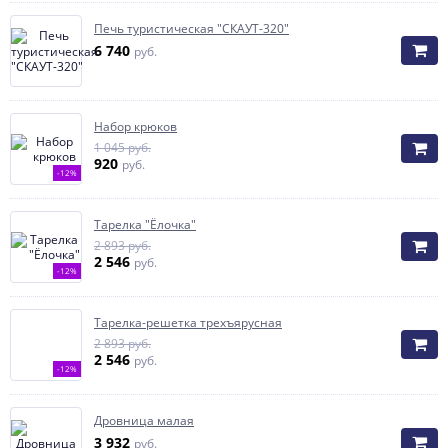
Печь туристическая "СКАУТ-320"
6 740
руб.
Набор крюков
1 045 руб.
920
руб.
-12%
Тарелка "Ёлочка"
2 893 руб.
2 546
руб.
-12%
Тарелка-решетка трехъярусная
2 893 руб.
2 546
руб.
-12%
Дровница малая
3 932
руб.