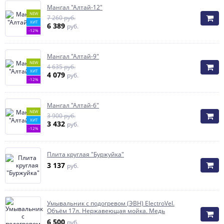
Мангал "Алтай-12"
NEW
7 260 руб.
ХИТ
6 389
руб.
-12%
Мангал "Алтай-9"
NEW
4 635 руб.
ХИТ
4 079
руб.
-12%
Мангал "Алтай-6"
NEW
3 900 руб.
ХИТ
3 432
руб.
-12%
Плита круглая "Буржуйка"
3 137
руб.
Умывальник с подогревом (ЭВН) ElectroVel.
Объём 17л. Нержавеющая мойка. Медь
6 500
руб.