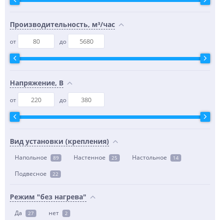
Производительность, м³/час
от
до
Напряжение, В
от
до
Вид установки (крепления)
Напольное
Настенное
Настольное
89
25
14
Подвесное
22
Режим "без нагрева"
Да
нет
27
2