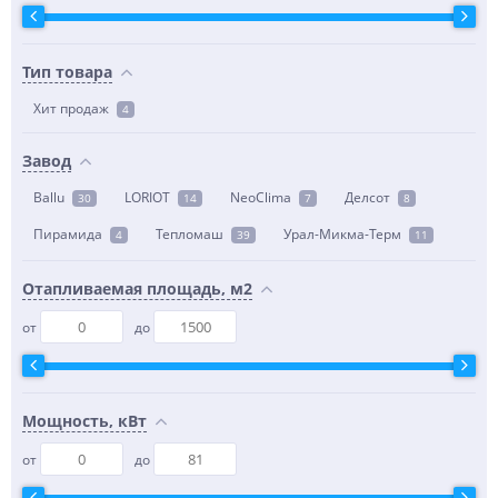
Тип товара
Хит продаж
4
Завод
Ballu
LORIOT
NeoClima
Делсот
30
14
7
8
Пирамида
Тепломаш
Урал-Микма-Терм
4
39
11
Отапливаемая площадь, м2
от
до
Мощность, кВт
от
до