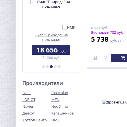
6 520 руб.
Экономия 782 руб.
AND Jr.
Очаг "Природа" на
Печь отопительная
5 738
подставке
"Сибирь-Полигон"
руб.
за 1
18 656
6 635
уб.
руб.
руб.
21 200 руб.
7 540 руб.
Производители
Ballu
Electrolux
LORIOT
MTN
Navien
NeoClima
Делсот
Калашников
Котлов Центр
НМК