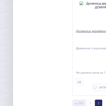
Дровница деревян
Дровница стационар
Не указана цена
за 1
ЗАП
← Ctrl
1
2