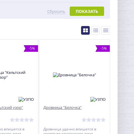
ПОКАЗАТЬ
Сбросить
-5%
-5%
ьтский узор"
Дровница "Белочка"
но впишется в
Дровница удачно впишется в
одного дома.
интерьер загородного дома.