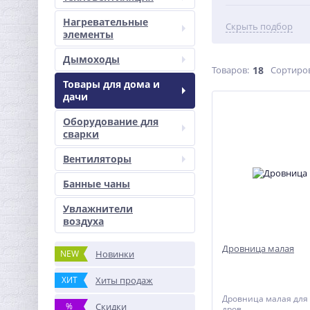
Нагревательные
Скрыть подбор
элементы
Дымоходы
Товаров:
18
Сортиро
Товары для дома и
дачи
Оборудование для
сварки
Вентиляторы
Банные чаны
Увлажнители
воздуха
Дровница малая
NEW
Новинки
ХИТ
Хиты продаж
Дровница малая для
%
Скидки
дров.