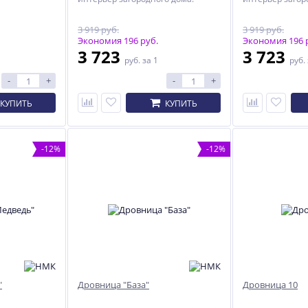
3 919 руб.
3 919 руб.
Экономия 196 руб.
Экономия 196 
3 723
3 723
руб.
за 1
руб.
-
+
-
+
КУПИТЬ
КУПИТЬ
-12%
-12%
2%
ХИТ
-3%
"
Дровница "База"
Дровница 10
-3%