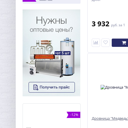
3 932
руб.
за 1
ХИТ
-12%
-1
Дровница "Медведь
%