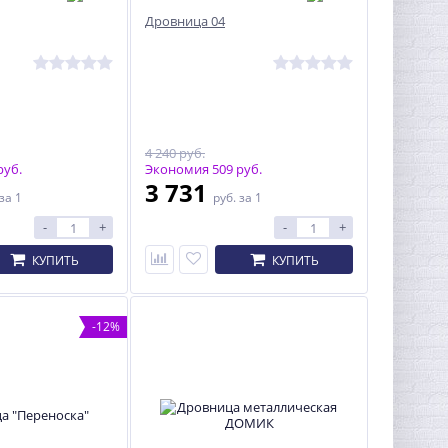
Дровница 04
4 240 руб.
руб.
Экономия 509 руб.
3 731
за 1
руб.
за 1
-
+
-
+
КУПИТЬ
КУПИТЬ
-12%