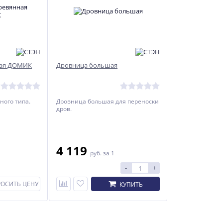
ная ДОМИК
Дровница большая
ного типа.
Дровница большая для переноски
дров.
4 119
руб.
за 1
-
+
РОСИТЬ ЦЕНУ
КУПИТЬ