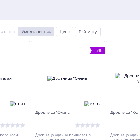
вать по
:
Умолчанию
Цене
Рейтингу
-5%
Дровница "Олень"
Дровница "Кел
 переноски
Дровница удачно впишется в
Дровница удач
интерьер загородного дома.
интерьер загор