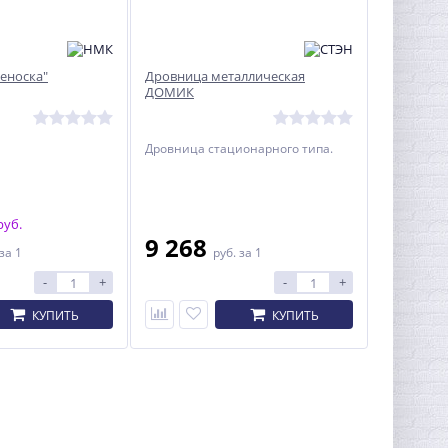
еноска"
Дровница металлическая
ДОМИК
Дровница стационарного типа.
руб.
9 268
за 1
руб.
за 1
-
+
-
+
КУПИТЬ
КУПИТЬ