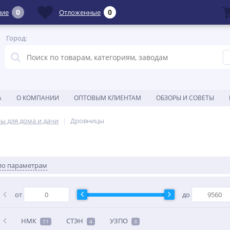
0
0
ние
Отложенные
Город:
А
О КОМПАНИИ
ОПТОВЫМ КЛИЕНТАМ
ОБЗОРЫ И СОВЕТЫ
ы для дома и дачи
Дровницы
по параметрам
от
до
НМК
СТЭН
УЗПО
11
4
3