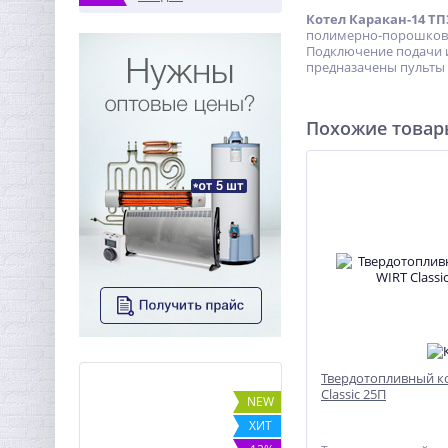
Котел Каракан-14 ТП
полимерно-порошковое
Подключение подачи и
предназачены пульты 
Похожие това
Твердотопливный к
Classic 25П
-5%
NEW
ХИТ