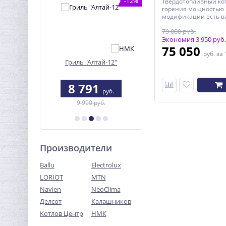
-12%
Твердотопливный ко
горения мощностью 2
модификации есть в
плита.
79 000 руб.
Экономия 3 950 руб.
75 050
руб.
за 
я котла
Гриль "Алтай-12"
Твердотопливный кот
ня
Uragan (Ураган) 14 кВ
8
8 791
45 716
руб.
руб.
руб.
б.
9 990 руб.
51 950 руб.
Производители
Ballu
Electrolux
LORIOT
MTN
Navien
NeoClima
Делсот
Калашников
Котлов Центр
НМК