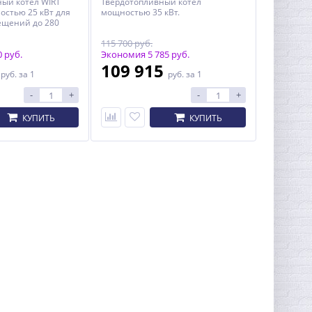
ый котел WIRT
Твердотопливный котел
остью 25 кВт для
мощностью 35 кВт.
ещений до 280
115 700 руб.
 руб.
Экономия 5 785 руб.
0
109 915
руб.
за 1
руб.
за 1
-
+
-
+
КУПИТЬ
КУПИТЬ