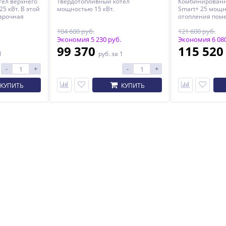
тел верхнего
Твердотопливный котел
Комбинированн
5 кВт. В этой
мощностью 15 кВт.
Smart+ 25 мощн
арочная
отопления пом
кв.м.
104 600 руб.
121 600 руб.
Экономия 5 230 руб.
Экономия 6 080
99 370
115 52
1
руб.
за 1
ел
Твердотопливный котел
ЭКМ-4 Octa steel
-
+
-
+
т
Каракан-8 ТПЭ 3
29 677
15 353
КУПИТЬ
КУПИТЬ
руб.
руб.