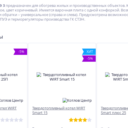
Э 3
предназначен для обогрева жилых и производственных объектов. Ко
, цвет коричневый. Имеется варочная плита с одной конфоркой. Возм
 обратки – универсальное (справа и слева). Предусмотрена возможно
ПУЭ и терморегуляторы производства ГК СТЭН.
ры
-5%
ХИТ
-5%
отел WIRT
Твердотопливный котел WIRT
Твердотопливн
Smart 15
Smart плюс 25
ХИТ
ХИТ
%
-12%
%