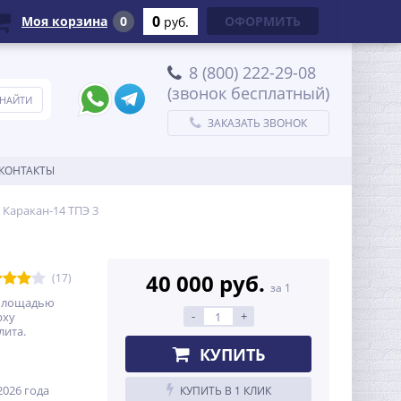
0
Моя корзина
0
ОФОРМИТЬ
руб.
8 (800) 222-29-08
(звонок бесплатный)
ЗАКАЗАТЬ ЗВОНОК
КОНТАКТЫ
 Каракан-14 ТПЭ 3
40 000 руб.
(17)
за 1
 площадью
-
+
рху
лита.
КУПИТЬ
026 года
КУПИТЬ В 1 КЛИК