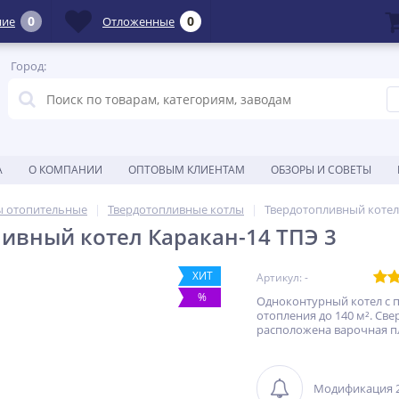
0
0
ние
Отложенные
Город:
А
О КОМПАНИИ
ОПТОВЫМ КЛИЕНТАМ
ОБЗОРЫ И СОВЕТЫ
ы отопительные
Твердотопливные котлы
Твердотопливный котел
ивный котел Каракан-14 ТПЭ 3
ХИТ
Артикул: -
%
Одноконтурный котел с
отопления до 140 м². Све
расположена варочная п
Модификация 2