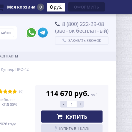
0
Моя корзина
0
ОФОРМИТЬ
руб.
8 (800) 222-29-08
(звонок бесплатный)
ЗАКАЗАТЬ ЗВОНОК
КОНТАКТЫ
 Куппер ПРО-42
114 670 руб.
(6)
за 1
е более
-
+
м КПД 88%.
КУПИТЬ
026 года
КУПИТЬ В 1 КЛИК