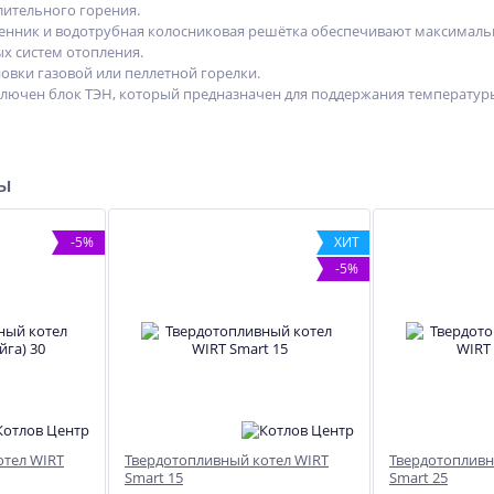
ительного горения.
нник и водотрубная колосниковая решётка обеспечивают максималь
ых систем отопления.
овки газовой или пеллетной горелки.
лючен блок ТЭН, который предназначен для поддержания температуры
ры
-5%
ХИТ
-5%
%
-12%
NEW
отел WIRT
Твердотопливный котел WIRT
Твердотопливн
ХИТ
Smart 15
Smart 25