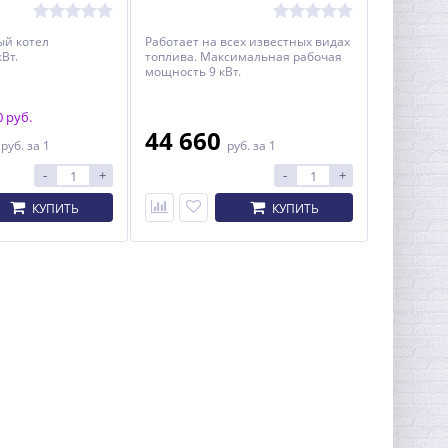
ый котел
Работает на всех известных видах
Вт.
топлива. Максимальная рабочая
мощность 9 кВт.
 руб.
0
44 660
руб.
за 1
руб.
за 1
-
+
-
+
КУПИТЬ
КУПИТЬ