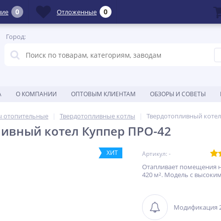
0
0
ние
Отложенные
Город:
А
О КОМПАНИИ
ОПТОВЫМ КЛИЕНТАМ
ОБЗОРЫ И СОВЕТЫ
ы отопительные
Твердотопливные котлы
Твердотопливный котел
ивный котел Куппер ПРО-42
ХИТ
Артикул: -
Отапливает помещения н
420 м². Модель с высоки
Модификация 2