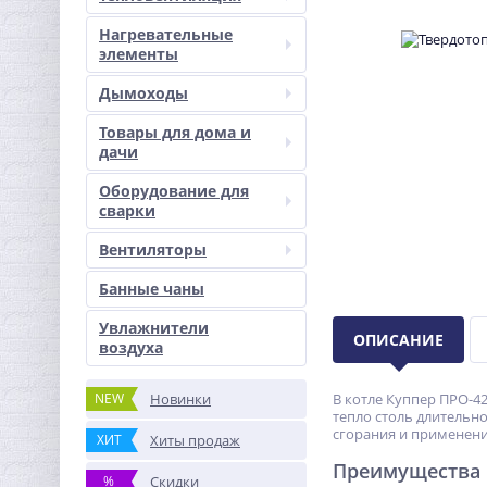
Нагревательные
элементы
Дымоходы
Товары для дома и
дачи
Оборудование для
сварки
Вентиляторы
Банные чаны
Увлажнители
ОПИСАНИЕ
воздуха
NEW
Новинки
В котле Куппер
ПРО-4
тепло столь длительн
сгорания и применени
ХИТ
Хиты продаж
Преимущества 
%
Скидки