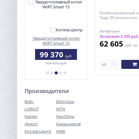
Комбинированный ко
Taiga 30 мощностью 3
65 900 руб.
Экономия 3 295 руб.
 сжигания
Твердотопливный котел
ЭКМ-9 Octa steel
62 605
а
WIRT Smart 15
руб.
за 
0
99 370
27 991
руб.
руб.
руб.
104 600 руб.
Производители
Ballu
Electrolux
LORIOT
MTN
Navien
NeoClima
Делсот
Калашников
Котлов Центр
НМК