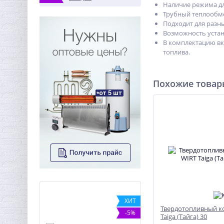
Наличие режима дл
Трубный теплообме
Подходит для разн
Возможность устан
В комплектацию вк
топлива.
Похожие това
ХИТ
ХИТ
Твердотопливный к
%
-5%
Taiga (Тайга) 30