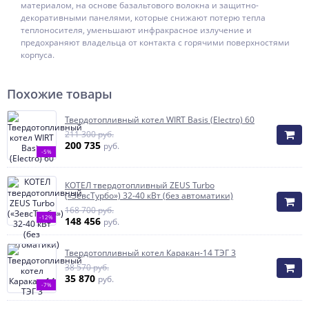
материалом, на основе базальтового волокна и защитно-
декоративными панелями, которые снижают потерю тепла
теплоносителя, уменьшают инфракрасное излучение и
предохраняют владельца от контакта с горячими поверхностями
корпуса.
Похожие товары
Твердотопливный котел WIRT Basis (Electro) 60
211 300 руб.
200 735
руб.
-5%
КОТЕЛ твердотопливный ZEUS Turbo
(«ЗевсТурбо») 32-40 кВт (без автоматики)
168 700 руб.
-12%
148 456
руб.
Твердотопливный котел Каракан-14 ТЭГ 3
38 570 руб.
35 870
руб.
-7%