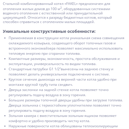
Стальной комбинированный котел «FAKEL» предназначен для
2
отопления жилых домов до 100 м
, оборудованных системами
водяного отопления с естественной или принудительной
циркуляцией. Относится к разряду бюджетных котлов, который
способен справиться с отоплением малых площадей.
Уникальные конструктивные особенности:
Применяемая в конструкции котла уникальная схема совмещения
охлаждаемого козырька, создающего оборот топочных газов и
встроенного экономайзера позволяет максимально использовать
тепловую энергию при сгорании топлива.
Компактные размеры, экономичность, простота обслуживания и
эксплуатации, универсальность по видам топлива.
Стандартные патрубки G1 1/2’’вынесены на заднюю стенку и
позволяют делать универсальное подключение к системе.
Круглое сечение дымохода на верхней части котла удобно при
монтаже круглой трубу типа сэндвич.
Дверца заслонки на задней стенке котла позволяет точно
регулировать подачу воздуха в зону горения.
Большие размеры топочной дверцы удобны при загрузке топлива.
Дверца зольника с термостойким уплотнителем позволяет точно
регулировать подачу воздуха в зону горения.
Зольная камера с вместительным зольным ящиком позволяет
комфортно и удобно производить чистку котла.
Наружные поверхности котла облицованы теплоизолирующим