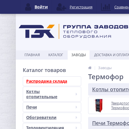
Войти
Регистрация
Сравне
ГЛАВНАЯ
КАТАЛОГ
ЗАВОДЫ
ДОСТАВКА И ОПЛАТ
Заводы
Каталог товаров
Термофор
Распродажа склада
Котлы отопи
Котлы
отопительные
Твердото
Печи
Термофо
Обогреватели
Печи Термоф
Тепловентиляция