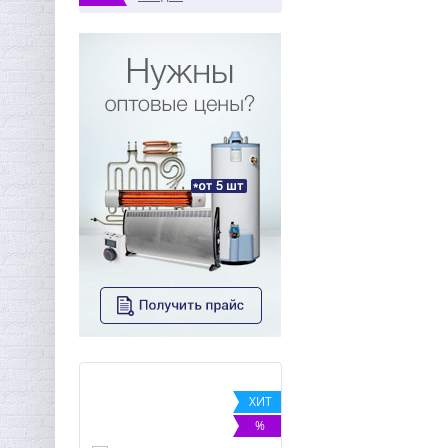
-3%
ХИТ
%