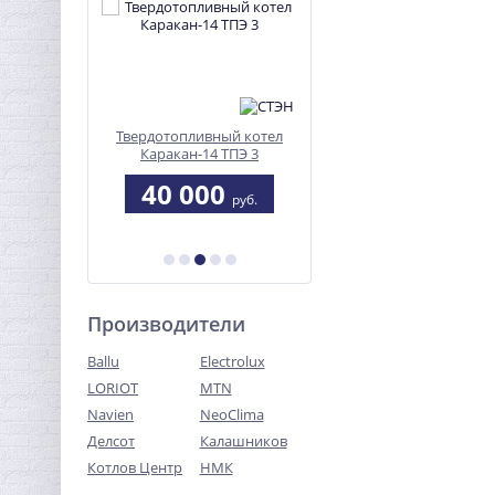
а ЭКМ-24
Твердотопливный котел
Печь отопительная
Каракан-14 ТПЭ 3
Смуглянка-2
6
40 000
10 672
руб.
руб.
руб.
б.
Производители
Ballu
Electrolux
LORIOT
MTN
Navien
NeoClima
Делсот
Калашников
Котлов Центр
НМК