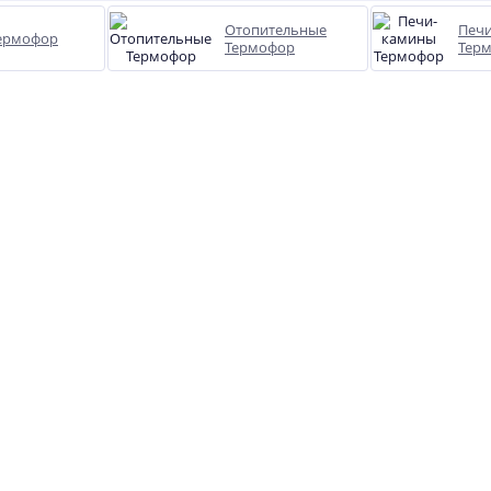
Отопительные
Печ
ермофор
Термофор
Тер