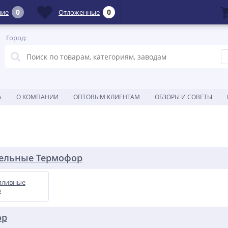
0
0
ние
Отложенные
Город:
А
О КОМПАНИИ
ОПТОВЫМ КЛИЕНТАМ
ОБЗОРЫ И СОВЕТЫ
тельные Термофор
пливные
р
ор