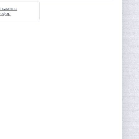
и-камины
мофор