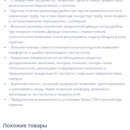
- Стандартные патрубки G2’’позволяют делать левое, правое либо
диагональное подключение к системе.
- Круглое сечение дымохода удобно как при встраивании котла в
кирпичную трубу, так и при переходе на круглую трубу типа сэндвич
(с использованием переходника с шибером).
- Большие размеры наклонной загрузочной дверцы котла удобны
при загрузке топлива. Дверца зольника с термостойким
уплотнителем позволяет точно регулировать подачу воздуха в зону
горения.
- Зольная камера с вместительным зольным ящиком позволяет
комфортно и удобно производить чистку котла.
- Наружные поверхности котла облицованы защитно-
декоративными панелями, которые снижают потерю тепла
теплоносителя, уменьшают инфракрасное излучение и
предохраняют владельца от контакта с горячими поверхностями
корпуса.
- Варочная плита с чугунной конфоркой позволяет приготавливать
и разогревать пищу. Через открытую конфорку, возможно,
производить чистку котла и загрузку угля.
- Предусмотрена возможность установки блока ТЭН и регулятора
горения.
Похожие товары