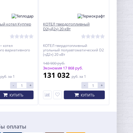
ый котел Куппер
КОТЕЛ твердотопливный
D2(«Д2») 20 кВт
— котел
КОТЕЛ твердотопливный
го вариативного
угольный полуавтоматический D2
(«Д2») 20 кВт
148 900 руб.
Экономия 17 868 руб.
0
131 032
руб.
за 1
руб.
за 1
-
+
-
+
КУПИТЬ
КУПИТЬ
бы оплаты