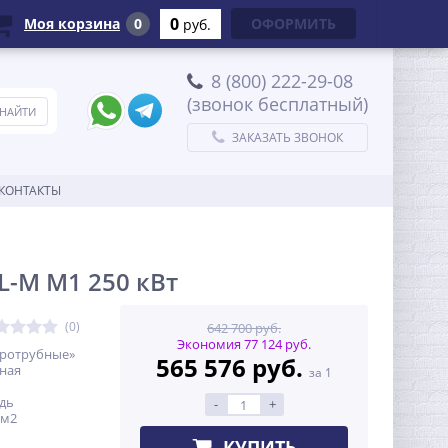
0
Моя корзина
0
ОФОРМИТЬ
руб.
8 (800) 222-29-08
(звонок бесплатный)
ЗАКАЗАТЬ ЗВОНОК
КОНТАКТЫ
-M M1 250 кВт
(0)
642 700 руб.
Экономия 77 124 руб.
аротрубные»
565 576 руб.
тная
за 1
дь
-
+
 м2
КУПИТЬ