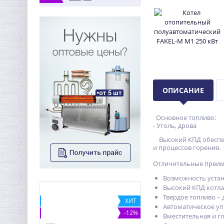
ОПИСАНИЕ
Основное топливо:
- Уголь, дрова
Высокий КПД обеспечи
и процессов горения.
Отличительные преим
Возможность устан
Высокий КПД котла 
Твердое топливо – 
ХИТ
ХИТ
Автоматическое уп
-5%
-12%
Вместительная и гл