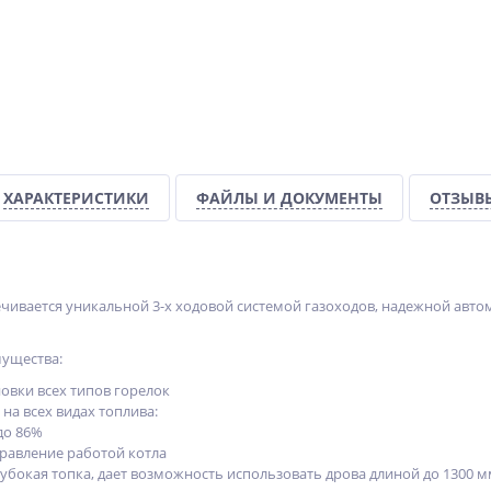
ХАРАКТЕРИСТИКИ
ФАЙЛЫ И ДОКУМЕНТЫ
ОТЗЫВ
вается уникальной 3-х ходовой системой газоходов, надежной автом
ущества:
овки всех типов горелок
на всех видах топлива:
до 86%
ХИТ
ХИТ
равление работой котла
%
-5%
убокая топка, дает возможность использовать дрова длиной до 1300 м