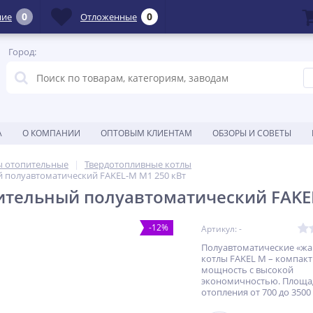
0
0
ние
Отложенные
Город:
А
О КОМПАНИИ
ОПТОВЫМ КЛИЕНТАМ
ОБЗОРЫ И СОВЕТЫ
ы отопительные
Твердотопливные котлы
 полуавтоматический FAKEL-M M1 250 кВт
ительный полуавтоматический FAKEL
-12%
Артикул: -
Полуавтоматические «ж
котлы FAKEL М – компак
мощность с высокой
экономичностью. Площа
отопления от 700 до 3500