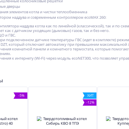
ышленные колосниковые решетки
ные дверцы
ания элементов котла и чистки теплообменника
тором наддува и современным контроллером ecoMAX 260:
ентилятора наддува котла как по линейной (классической), так и по сх
т как с датчиком уходящих (дымовых) газов, так и без него.
ЦО и ГВС.
кий
Твердотопливный котел
при подключенном датчике температуры ГВС (идет в комплекте) режим
WIRT Smart 15
 DZT, который отключает автоматику при превышении максимальной 
99 370
чения комнатной панели и комнатного термостата, которые помогаю
руб.
ениях.
ения к интернету (Wi-Fi) через модуль ecoNET300, что позволяет управ
104 600 руб.
ры
-5%
ХИТ
-12%