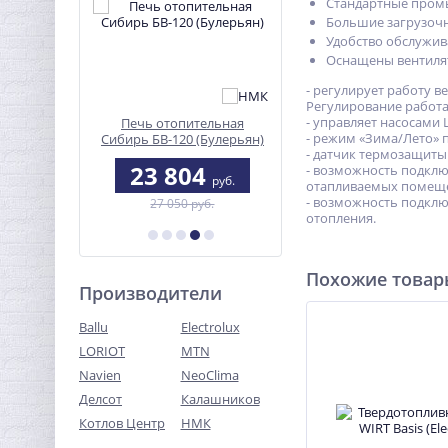
Стандартные пром
Большие загрузоч
Удобство обслужив
Оснащены вентиля
- регулирует работу в
Регулирование работае
- управляет насосами 
ый котел
Печь отопительная
Конвектор электричес
- режим «Зима/Лето» 
айга) 20
Сибирь БВ-120 (Булерьян)
ЭВУС-1,0
- датчик термозащиты
0
23 804
4 780
- возможность подклю
руб.
руб.
руб.
отапливаемых помещ
- возможность подключ
б.
27 050 руб.
отопления.
Похожие това
Производители
Ballu
Electrolux
LORIOT
MTN
Navien
NeoClima
Делсот
Калашников
Котлов Центр
НМК