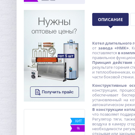
ОПИСАНИЕ
Котел длительного г
от
завода «НМК»
. 
поставляется
в компл
правильное функционир
Принцип действия 
результате горения с
и теплообменниках, к
части боковой стенки
Конструктивные ос
конструкции, процес
обеспечивает беспе
установленный на ко
автоматическом режим
В конструкции котла
что позволяет поддер
Регулятор тяги, так
-12%
ХИТ
воздуха в камеру сго
%
необходимости регули
открывая или закрыва