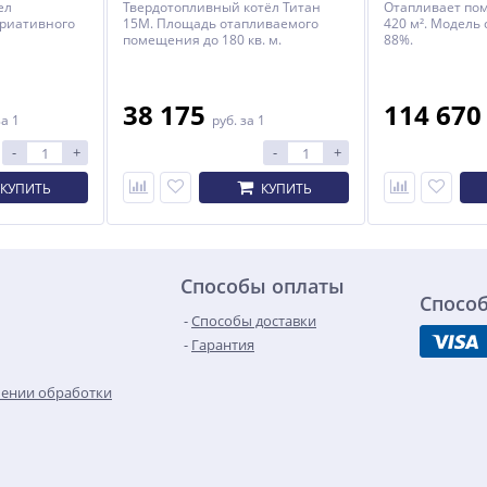
ел
Твердотопливный котёл Титан
Отапливает по
ариативного
15М. Площадь отапливаемого
420 м². Модель
помещения до 180 кв. м.
88%.
38 175
114 67
за 1
руб.
за 1
-
+
-
+
КУПИТЬ
КУПИТЬ
Способы оплаты
Спосо
Способы доставки
Гарантия
шении обработки