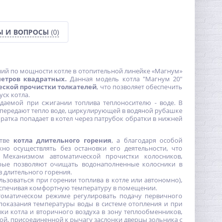
Ы И ВОПРОСЫ
(0)
ний по мощности котле в отопительной линейке «Магнум»
етров квадратных.
Данная модель котла "Магнум 20"
еской прочистки толкателей
, что позволяет обеспечить
ск котла.
даемой при сжигании топлива теплоносителю - воде. В
и передают тепло воде, циркулирующей в водяной рубашке
братка попадает в котел через патрубок обратки в нижней
стве
котла длительного горения
, а благодаря особой
но осуществлять без остановки его деятельности, что
. Механизмом автоматической прочистки колосников,
торые позволяют очищать водонаполненные колосники в
 длительного горения.
ьзоваться при горении топлива в котле или автономно),
еспечивая комфортную температуру в помещении.
втоматическом режиме регулировать подачу первичного
показания температуры воды в системе отопления и при
ки котла и вторичного воздуха в зону теплообменников,
ой, присоединенной к рычагу заслонки дверцы зольника с