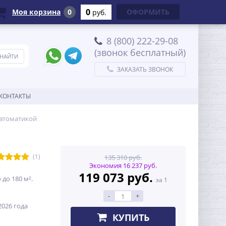
0
Моя корзина
0
ОФОРМИТЬ
руб.
8 (800) 222-29-08
(звонок бесплатный)
ЗАКАЗАТЬ ЗВОНОК
КОНТАКТЫ
автоматикой
(1)
135 310 руб.
Экономия 16 237 руб.
119 073 руб.
до 180 м².
за 1
-
+
026 года
КУПИТЬ