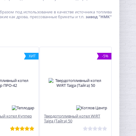
разом под использование в качестве источника топлива
такие как дрова, прессованные брикеты и т.п.
завод "НМК"
ХИТ
-5%
ый котел Куппер
Твердотопливный котел WIRT
Taiga (Тайга) 50