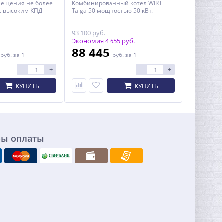
мещения не более
Комбинированный котел WIRT
 с высоким КПД
Taiga 50 мощностью 50 кВт.
93 100 руб.
Экономия 4 655 руб.
0
88 445
руб.
за 1
руб.
за 1
-
+
-
+
КУПИТЬ
КУПИТЬ
бы оплаты