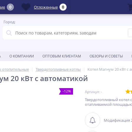
0
0
ние
Отложенные
Город:
А
О КОМПАНИИ
ОПТОВЫМ КЛИЕНТАМ
ОБЗОРЫ И СОВЕТЫ
ы отопительные
Твердотопливные котлы
Котел Магнум 20 кВт с 
ум 20 кВт с автоматикой
-12%
Артикул: -
Твердотопливный котел с
отапливаемой площадью 
Модификация 2