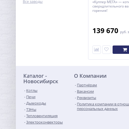
Все заводы
«Куппер МЕГА» — кот
сверхдлительного в
горения!
139 670
руб.
Каталог -
О Компании
Новосибирск
Партнёрам
Котлы
Вакансии
Печи
Реквизиты
Дымоходы
Политика компании в отно
персональных данных
ТЭНы
Тепловентиляция
Электроконвекторы