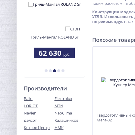
таким расчетом, чтоб
Конструкция модели
УГЛЯ. Использовать
не рекомендует
, та
 "Дачный"
Гриль-Мангал ROLAND Sr
Печь для дома Сибир
Похожие това
БВ-180
3
62 630
30 650
руб.
руб.
руб.
б.
34 830 руб.
Производители
Ballu
Electrolux
LORIOT
MTN
Navien
NeoClima
Твердотопливный к
Мега-32
Делсот
Калашников
Котлов Центр
НМК