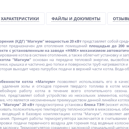
ХАРАКТЕРИСТИКИ
ФАЙЛЫ И ДОКУМЕНТЫ
ОТЗЫВ
орения (КДГ) "Магнум" мощностью 20 кВт
представляет собой сред
Котел предназначен для отопления помещений
площадью до 200 м
екте с установленным на заводе «НМК» механизмом автоматич
ование котла в системе отопления, а также облегчит установку и запу
котла "Магнум"
основан на передаче тепловой энергии, высвобож
тенки, крышка и частично дно топки и поверхности труб нагреваются 
оторая выходит через патрубок подачи в верхней части котла. Вода-о
.
обенности котла «Магнум»
позволяют использовать его в каче
с удаления золы и отходов горения твердого топлива в котле мож
ребойную работу котла в течение всего отопительного сезона
тел, представляет собой устройство из нескольких элементов, ко
е, что является несомненным преимуществом данной линейки котлов
 "Магнум" 20 кВт
предусмотрена установка
блока ТЭН
(может испол
живать положительную температуру теплоносителя в межсезонье, об
же входящий в базовую комплектацию котла "Магнум", позволяет а
-12%
ХИТ
ХИТ
рания. Принцип работы терморегулятора заключается в считывании 
%
-5%
ровки подачи первичного воздуха для горения под водяные колосни
я заслонку. Терморегулятор соединен с заслонкой специальной цепочк