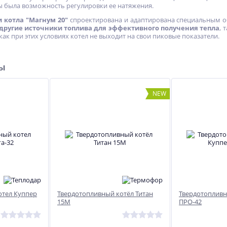
ы была возможность регулировки ее натяжения.
 котла "Магнум 20"
спроектирована и адаптирована специальным об
 другие источники топлива для эффективного получения тепла
, 
к как при этих условиях котел не выходит на свои пиковые показатели.
ь
Твердотопливный котел
Печь-утилизатор Термит
ры
Каракан-8 ТПЭ 3
29 677
20 045
руб.
руб.
NEW
21 100 руб.
отел Куппер
Твердотопливный котёл Титан
Твердотопливн
15М
ПРО-42