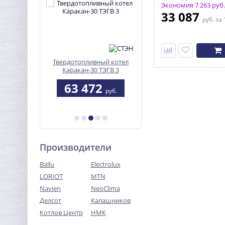
-12%
Экономия 7 263 руб.
33 087
руб.
за 
й-12"
Твердотопливный котел
ЭКМ-9 Octa gray
Каракан-30 ТЭГВ 3
1
63 472
24 247
руб.
руб.
руб.
б.
Производители
Ballu
Electrolux
LORIOT
MTN
Navien
NeoClima
Делсот
Калашников
Котлов Центр
НМК