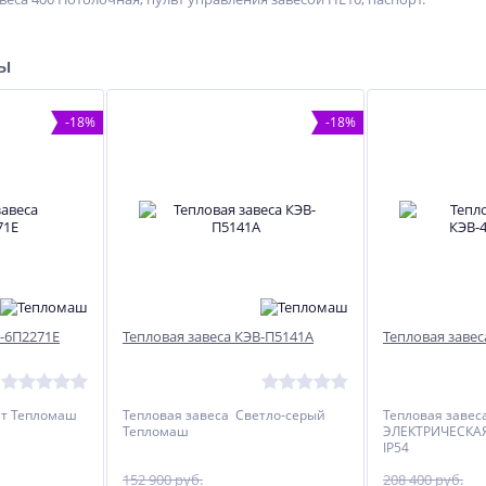
ры
-18%
-18%
В-6П2271E
Тепловая завеса КЭВ-П5141А
Тепловая завес
Вт Тепломаш
Тепловая завеса Светло-серый
Тепловая завес
Тепломаш
ЭЛЕКТРИЧЕСКА
%
-15%
%
IP54
152 900 руб.
208 400 руб.