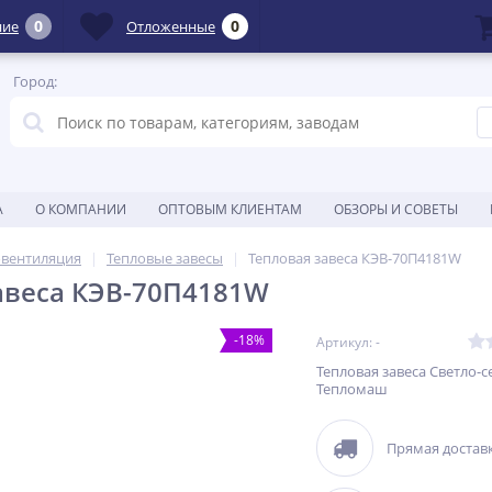
0
0
ние
Отложенные
Город:
А
О КОМПАНИИ
ОПТОВЫМ КЛИЕНТАМ
ОБЗОРЫ И СОВЕТЫ
овентиляция
Тепловые завесы
Тепловая завеса КЭВ-70П4181W
авеса КЭВ-70П4181W
-18%
Артикул: -
Тепловая завеса Светло-с
Тепломаш
Прямая доставк