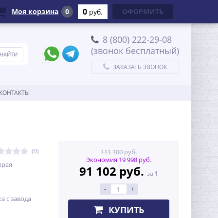
0
Моя корзина
0
ОФОРМИТЬ
руб.
8 (800) 222-29-08
(звонок бесплатный)
ЗАКАЗАТЬ ЗВОНОК
КОНТАКТЫ
(0)
111 100 руб.
Экономия 19 998 руб.
ерая
91 102 руб.
за 1
-
+
а с завода
КУПИТЬ