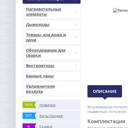
Нагревательные
элементы
Дымоходы
Товары для дома и
дачи
Оборудование для
сварки
Вентиляторы
Банные чаны
Увлажнители
воздуха
ОПИСАНИЕ
NEW
Новинки
Встраиваемая потолочн
подвесным потолком. 
ХИТ
Хиты продаж
Комплектация
%
Скидки
Воздушно-тепловая зав