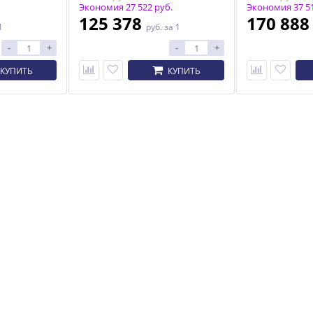
Экономия 27 522 руб.
Экономия 37 51
125 378
170 88
1
руб.
за 1
-
+
-
+
КУПИТЬ
КУПИТЬ
Масляный обогреватель
Набор барбекю для
ЭРМПБ-1,25
костровой чаши
5 290
3 277
руб.
руб.
6 223 руб.