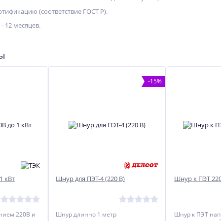
тификацию (соответствие ГОСТ Р).
- 12 месяцев.
ры
-15%
1 кВт
Шнур для ПЭТ-4 (220 В)
Шнур к ПЭТ 220
ХИТ
ХИТ
ХИТ
-15%
%
-7%
нием 220В и
Шнур длинно 1 метр
Шнур к ПЭТ на