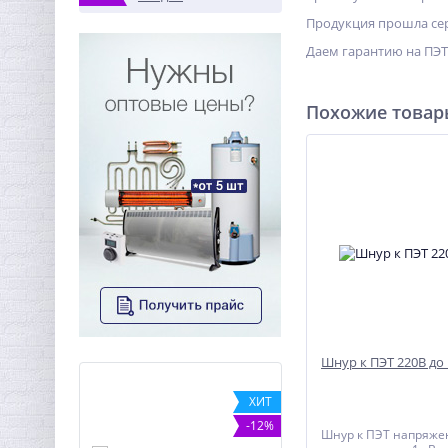
Продукция прошла сер
Даем гарантию на ПЭТ 
Похожие това
Шнур к ПЭТ 220В до 
NEW
ХИТ
ХИТ
-12%
Шнур к ПЭТ напряже