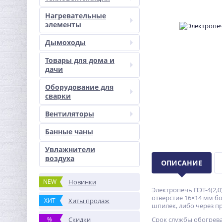
Нагревательные
элементы
Дымоходы
Товары для дома и
дачи
Оборудование для
сварки
Вентиляторы
Банные чаны
Увлажнители
воздуха
ОПИСАНИЕ
NEW
Новинки
Электропечь ПЭТ-4(2,
отверстие 16×14 мм б
ХИТ
Хиты продаж
шпилек, либо через п
%
Скидки
Срок службы обогреват