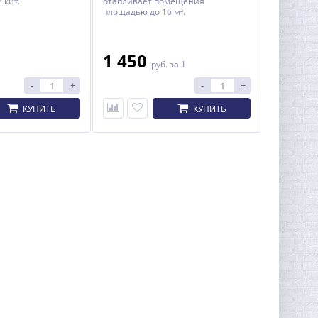
 кВт.
отапливает помещения
площадью до 16 м².
1 450
1
руб.
за 1
-
+
-
+
КУПИТЬ
КУПИТЬ