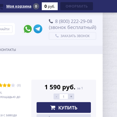
0
Моя корзина
0
ОФОРМИТЬ
руб.
8 (800) 222-29-08
(звонок бесплатный)
ЗАКАЗАТЬ ЗВОНОК
КОНТАКТЫ
1 590 руб.
(8)
за 1
т,
-
+
площадью до
КУПИТЬ
а с завода