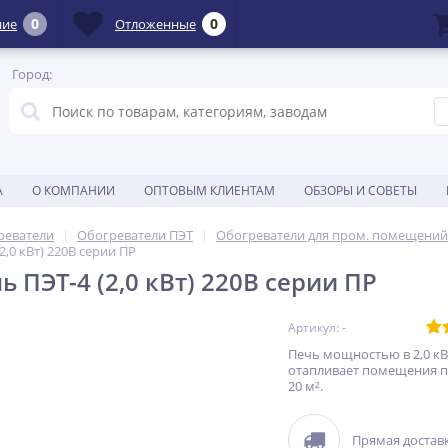
0
0
ние
Отложенные
Город:
А
О КОМПАНИИ
ОПТОВЫМ КЛИЕНТАМ
ОБЗОРЫ И СОВЕТЫ
реватели
Обогреватели ПЭТ
Обогреватели для пром. помещений
2,0 кВт) 220В серии ПР
 ПЭТ-4 (2,0 кВт) 220В серии ПР
Артикул: -
Печь мощностью в 2,0 кВ
отапливает помещения 
20 м².
Прямая доставк