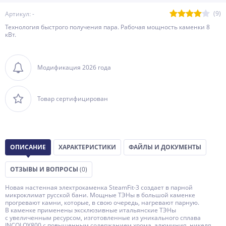
(9)
Артикул: -
Технология быстрого получения пара. Рабочая мощность каменки 8
кВт.
Модификация 2026 года
Товар сертифицирован
ОПИСАНИЕ
ХАРАКТЕРИСТИКИ
ФАЙЛЫ И ДОКУМЕНТЫ
ОТЗЫВЫ И ВОПРОСЫ
(0)
Новая настенная электрокаменка
SteamFit-3
создает в парной
микроклимат русской бани. Мощные ТЭНы в большой каменке
прогревают камни, которые, в свою очередь, нагревают парную.
В каменке применены эксклюзивные итальянские ТЭНы
с увеличенным ресурсом, изготовленные из уникального сплава
INCOLOY800 с повышенным содержанием хрома, алюминия, никеля