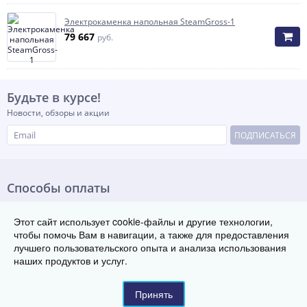
Электрокаменка напольная SteamGross-1
79 667
руб.
Будьте в курсе!
Новости, обзоры и акции
ПОДПИСАТЬСЯ
Способы оплаты
Этот сайт использует cookie-файлы и другие технологии,
чтобы помочь Вам в навигации, а также для предоставления
лучшего пользовательского опыта и анализа использования
© Группа заводов теплового оборудования «ТЭК»,
наших продуктов и услуг.
ИП "Коваленко", 2016-2026
630073, г. Новосибирск, проспект Карла Маркса, д.57, офис 510/1
Телефон:
8 800 222-29-08
Принять
Контакты
Карта сайта