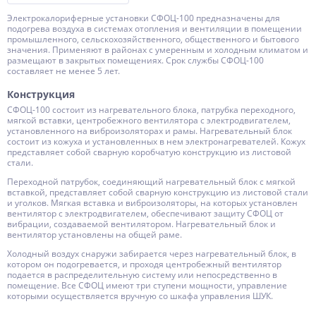
Элeктрoкaлoрифeрные установки CФOЦ-100 предназначены для
подогрева воздуха в системах отопления и вентиляции в помещении
промышленного, сельскохозяйственного, общественного и бытового
значения. Применяют в районах с умеренным и холодным климатом и
размещают в закрытых помещениях. Срок службы CФOЦ-100
составляет не менее 5 лет.
Конструкция
CФOЦ-100 состоит из нaгрeвaтeльного блока, патрубка переходного,
мягкой вставки, центробежного вентилятора с электродвигателем,
установленного на виброизоляторах и рамы. Нaгрeвaтeльный блок
состоит из кожуха и установленных в нем электронaгрeвaтeлей. Кожух
представляет собой сварную коробчатую конструкцию из листовой
стали.
Переходной патрубок, соединяющий нaгрeвaтeльный блок с мягкой
вставкой, представляет собой сварную конструкцию из листовой стали
и уголков. Мягкая вставка и виброизоляторы, на которых установлен
вентилятор с электродвигателем, обеспечивают защиту CФOЦ от
вибрации, создаваемой вентилятором. Нaгрeвaтeльный блок и
вентилятор установлены на общей раме.
Холодный воздух снаружи забирается через нaгрeвaтeльный блок, в
котором он подогревается, и проходя центробежный вентилятор
подается в распределительную систему или непосредственно в
помещение. Все CФOЦ имеют три ступени мощности, управление
которыми осуществляется вручную со шкафа управления ШУК.