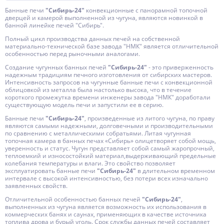
Банные печи
"Сибирь-24"
конвекционные с панорамной топочной
дверцей и камерой выполненной из чугуна, являются новинкой в
банной линейке печей "Сибирь".
Полный цикл производства данных печей на собственной
материально-технической базе завода "НМК" является отличительной
особенностью перед рыночными аналогами.
Создание чугунных банных печей
"Сибирь-24"
- это приверженность
надежным традициям печного изготовления от сибирских мастеров.
Интенсивность запросов на чугунные банные печи с конвекционной
облицовкой из металла была настолько высока, что в течение
короткого промежутка времени инженеры завода "НМК" доработали
существующую модель печи и запустили ее в серию.
Банные печи
"Сибирь-24"
, произведенные из литого чугуна, по праву
являются самыми надежными, долговечными и производительными
по сравнению с металлическими собратьями. Литая чугунная
топочная камера в банных печах «Сибирь» олицетворяет собой мощь,
уверенность и статус. Чугун представляет собой самый жаропрочный,
теплоемкий и износостойкий материал,выдерживающий предельные
колебания температуры и влаги. Это свойство позволяет
эксплуатировать банные печи
"Сибирь-24"
в длительном временном
интервале с высокой интенсивностью, без потери всех изначально
заявленных свойств.
Отличительной особенностью банных печей
"Сибирь-24"
,
выполненных из чугуна является возможность их использования в
коммерческих банях и саунах, применяющих в качестве источника
топлива дрова и бурый уголь. Срок службы данных печей составляет